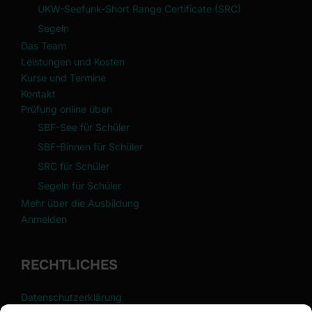
UKW-Seefunk-Short Range Certificate (SRC)
Segeln
Das Team
Leistungen und Kosten
Kurse und Termine
Kontakt
Prüfung online üben
SBF-See für Schüler
SBF-Binnen für Schüler
SRC für Schüler
Segeln für Schüler
Mehr über die Ausbildung
Anmelden
RECHTLICHES
Datenschutzerklärung