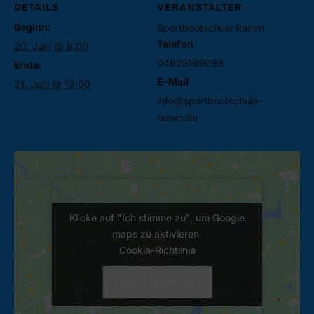
DETAILS
VERANSTALTER
Beginn:
Sportbootschule Ramm
Telefon
20. Juni @ 9:00
04625189098
Ende:
E-Mail
21. Juni @ 13:00
info@sportbootschule-
ramm.de
Klicke auf "Ich stimme zu", um Google
Klicke auf "Ich stimme zu", um Google
maps zu aktivieren
maps zu aktivieren
Cookie-Richtlinie
Cookie-Richtlinie
ICH STIMME ZU
ICH STIMME ZU