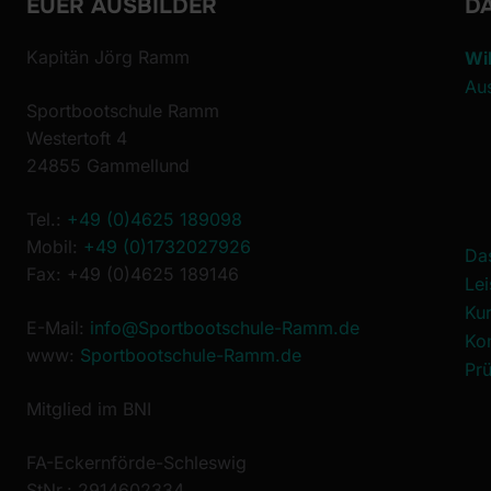
EUER AUSBILDER
DA
Kapitän Jörg Ramm
Wi
Au
Sportbootschule Ramm
Westertoft 4
24855 Gammellund
Tel.:
+49 (0)4625 189098
Mobil:
+49 (0)1732027926
Da
Fax: +49 (0)4625 189146
Le
Ku
E-Mail:
info@Sportbootschule-Ramm.de
Ko
www:
Sportbootschule-Ramm.de
Prü
Mitglied im BNI
FA-Eckernförde-Schleswig
StNr.: 2914602334