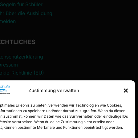
Segeln für Schüler
hr über die Ausbildung
melden
ECHTLICHES
tenschutzerklärung
pressum
kie-Richtlinie (EU)
Zustimmung verwalten
ÜR KURSTEILNEHMER
optimales Erlebnis zu bieten, verwenden wir Technologien wie Cookies,
istrieren
formationen zu speichern und/oder darauf zuzugreifen. Wenn du diesen
melden
n zustimmst, können wir Daten wie das Surfverhalten oder eindeutige IDs
Website verarbeiten. Wenn du deine Zustimmung nicht erteilst oder
nto
t, können bestimmte Merkmale und Funktionen beeinträchtigt werden.
sswort zurücksetzen