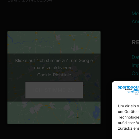
Me
An
R
Da
Klicke auf "Ich stimme zu", um Google
Im
maps zu aktivieren
Coo
Cookie-Richtlinie
ICH STIMME ZU
F
Um dir ein 
Reg
um Gerätein
An
Technologie
auf dieser 
Ko
zurückziehs
Pa