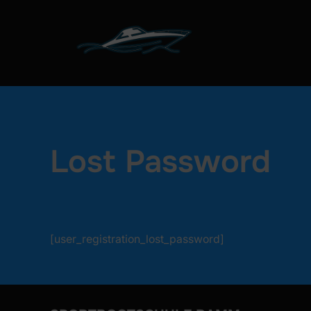
Zum
Inhalt
springen
Lost Password
[user_registration_lost_password]