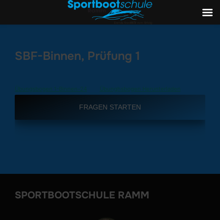
Zum
Inhalt
SBF-Binnen, Prüfung 1
springen
Übungsbogen 1-Binnen-24
Übunghsbogen Herunterladen
FRAGEN STARTEN
SPORTBOOTSCHULE RAMM