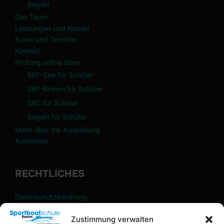
Segeln
Das Team
Leistungen und Kosten
Kurse und Termine
Kontakt
Prüfung online üben
SBF-See für Schüler
SBF-Binnen für Schüler
SRC für Schüler
Segeln für Schüler
Mehr über die Ausbildung
Anmelden
RECHTLICHES
Datenschutzerklärung
Impressum
Zustimmung verwalten
Cookie-Richtlinie (EU)