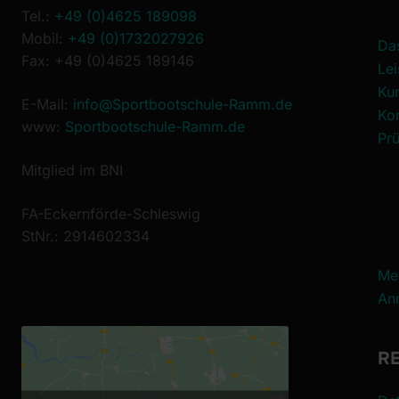
Tel.:
+49 (0)4625 189098
Mobil:
+49 (0)1732027926
Da
Fax: +49 (0)4625 189146
Le
Ku
E-Mail:
info@Sportbootschule-Ramm.de
Ko
www:
Sportbootschule-Ramm.de
Prü
Mitglied im BNI
FA-Eckernförde-Schleswig
StNr.: 2914602334
Me
An
R