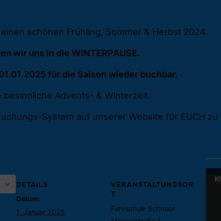
r einen schönen Frühling, Sommer & Herbst 2024.
en wir uns in die WINTERPAUSE.
1.01.2025 für die Saison wieder buchbar.
besinnliche Advents- & Winterzeit.
 Buchungs-System auf unserer Website für EUCH zu
Kl
Kl
DETAILS
VERANSTALTUNGSOR
T
Datum:
Fahrschule Schnoor
1. Januar 2025
Meiereistraße 1