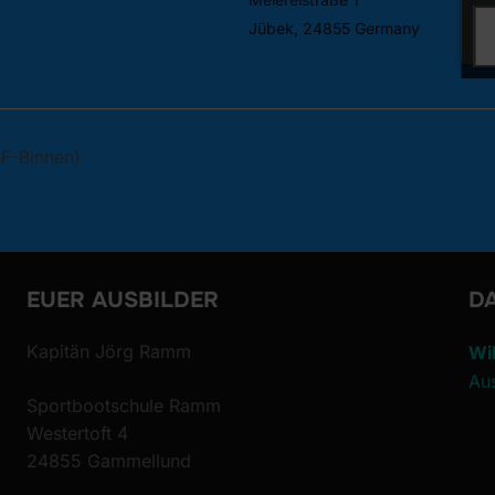
Jübek
,
24855
Germany
Google Karte anzeigen
F-Binnen)
EUER AUSBILDER
DA
Kapitän Jörg Ramm
Wi
Au
Sportbootschule Ramm
Westertoft 4
24855 Gammellund