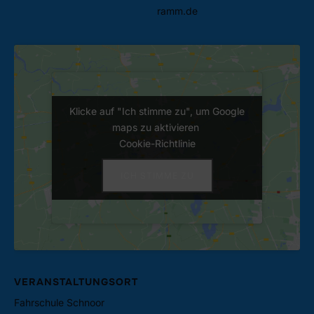
ramm.de
Klicke auf "Ich stimme zu", um Google
Klicke auf "Ich stimme zu", um Google
maps zu aktivieren
maps zu aktivieren
Cookie-Richtlinie
Cookie-Richtlinie
ICH STIMME ZU
ICH STIMME ZU
VERANSTALTUNGSORT
Fahrschule Schnoor