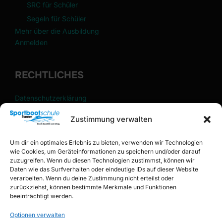
SRC für Schüler
Segeln für Schüler
Mehr über die Ausbildung
Anmelden
RECHTLICHES
Datenschutzerklärung
Impressum
Zustimmung verwalten
Cookie-Richtlinie (EU)
Um dir ein optimales Erlebnis zu bieten, verwenden wir Technologien
FÜR KURSTEILNEHMER
wie Cookies, um Geräteinformationen zu speichern und/oder darauf
zuzugreifen. Wenn du diesen Technologien zustimmst, können wir
Daten wie das Surfverhalten oder eindeutige IDs auf dieser Website
Registrieren
verarbeiten. Wenn du deine Zustimmung nicht erteilst oder
Anmelden
zurückziehst, können bestimmte Merkmale und Funktionen
beeinträchtigt werden.
Konto
Passwort zurücksetzen
Optionen verwalten