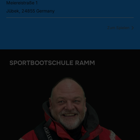
Meiereistraße 1
Jübek
,
24855
Germany
Google Karte anzeigen
Zum Spielen
SPORTBOOTSCHULE RAMM